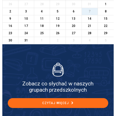
26
27
28
29
30
31
1
2
3
4
5
6
7
8
9
10
11
12
13
14
15
16
17
18
19
20
21
22
23
24
25
26
27
28
29
30
31
1
2
3
4
5
Zobacz co słychać w naszych
grupach przedszkolnych
CZYTAJ WIĘCEJ