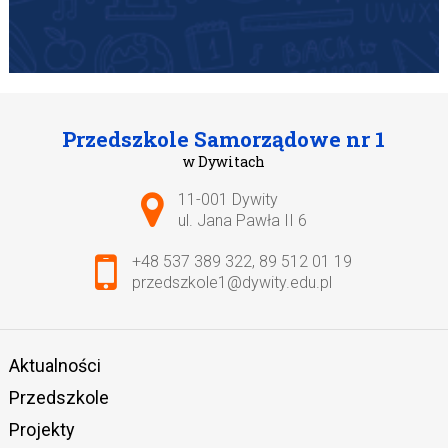
Przedszkole Samorządowe nr 1
w Dywitach
Adres pocztowy:
11-001 Dywity
ul. Jana Pawła II 6
+48 537 389 322
,
89 512 01 19
przedszkole1@dywity.edu.pl
Aktualności
Przedszkole
Projekty