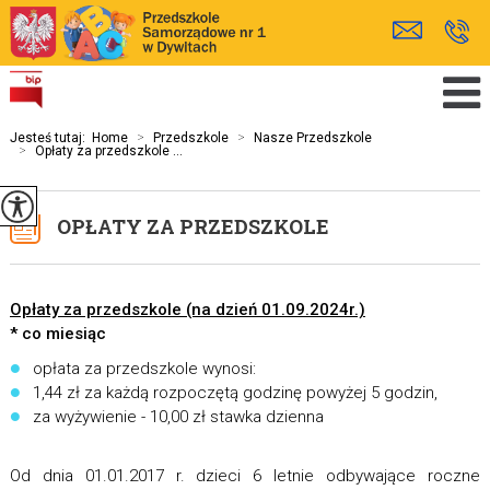
Jesteś tutaj:
Home
>
Przedszkole
>
Nasze Przedszkole
>
Opłaty za przedszkole ...
OPŁATY ZA PRZEDSZKOLE
Opłaty za przedszkole (na dzień 01.09.2024r.)
* co miesiąc
opłata za przedszkole wynosi:
1,44 zł za każdą rozpoczętą godzinę powyżej 5 godzin,
za wyżywienie - 10,00 zł stawka dzienna
Od dnia 01.01.2017 r. dzieci 6 letnie odbywające roczne