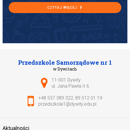
CZYTAJ WIĘCEJ
Przedszkole Samorządowe nr 1
w Dywitach
Adres pocztowy:
11-001 Dywity
ul. Jana Pawła II 6
+48 537 389 322
,
89 512 01 19
przedszkole1@dywity.edu.pl
Aktualności