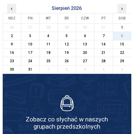
‹
Sierpień 2026
›
NDZ
PN
WT
ŚR
CZW
PT
SOB
26
27
28
29
30
31
1
2
3
4
5
6
7
8
9
10
11
12
13
14
15
16
17
18
19
20
21
22
23
24
25
26
27
28
29
30
31
1
2
3
4
5
Zobacz co słychać w naszych
grupach przedszkolnych