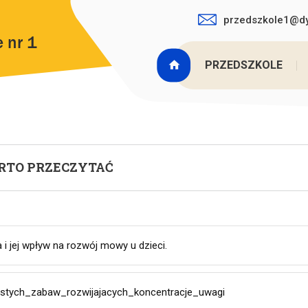
przedszkole1@dy
Jesteś tutaj:
Home
>
Prze
PRZEDSZKOLE
RTO PRZECZYTAĆ
 i jej wpływ na rozwój mowy u dzieci.
stych_zabaw_rozwijajacych_koncentracje_uwagi