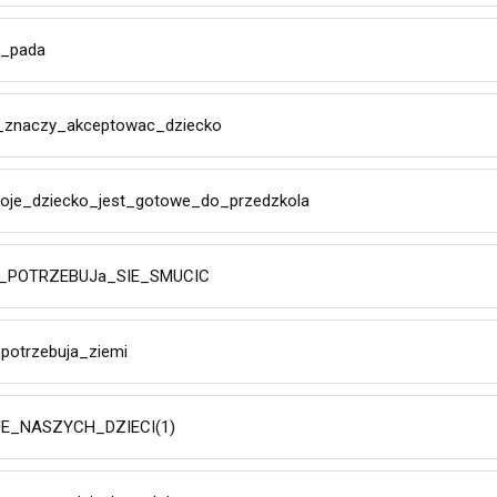
i_pada
_znaczy_akceptowac_dziecko
je_dziecko_jest_gotowe_do_przedzkola
I_POTRZEBUJa_SIE_SMUCIC
_potrzebuja_ziemi
E_NASZYCH_DZIECI(1)