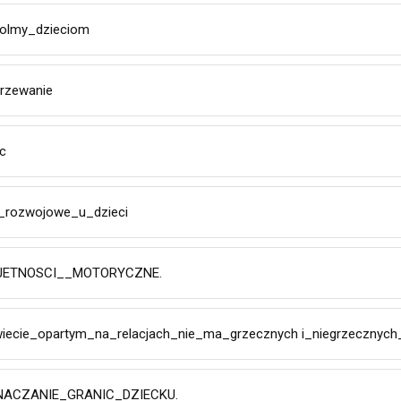
olmy_dzieciom
rzewanie
c
_rozwojowe_u_dzieci
JETNOSCI__MOTORYCZNE.
ecie_opartym_na_relacjach_nie_ma_grzecznych i_niegrzecznych
ACZANIE_GRANIC_DZIECKU.