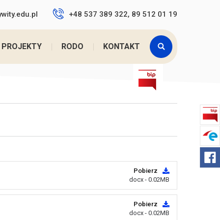
wity.edu.pl
+48 537 389 322, 89 512 01 19
dszkole
>
Nasze Przedszkole
>
Warto przeczytać ...
PROJEKTY
RODO
KONTAKT
Pobierz
docx - 0.02MB
Pobierz
docx - 0.02MB