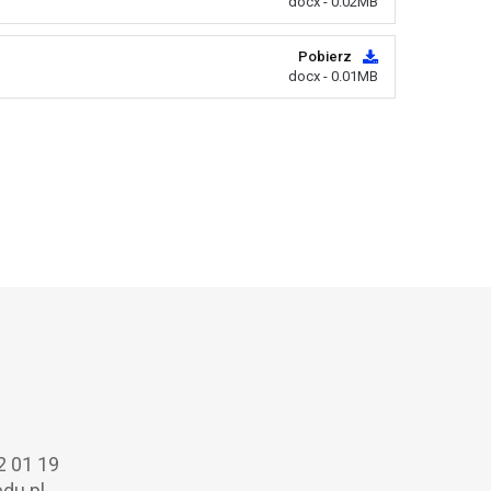
docx - 0.02MB
Pobierz
docx - 0.01MB
2 01 19
du.pl