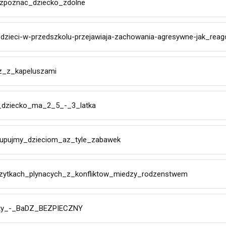
zpoznac_dziecko_zdolne
-dzieci-w-przedszkolu-przejawiaja-zachowania-agresywne-jak_rea
z_z_kapeluszami
_dziecko_ma_2_5_-_3_latka
kupujmy_dzieciom_az_tyle_zabawek
zytkach_plynacych_z_konfliktow_miedzy_rodzenstwem
aty_-_BaDZ_BEZPIECZNY