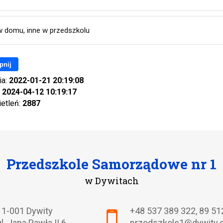
w domu, inne w przedszkolu
pnij
ia:
2022-01-21 20:19:08
:
2024-04-12 10:19:17
ietleń:
2887
Przedszkole Samorządowe nr 1
w Dywitach
Adres pocztowy:
11-001 Dywity
+48 537 389 322
,
89 51
ul. Jana Pawła II 6
przedszkole1@dywity.e