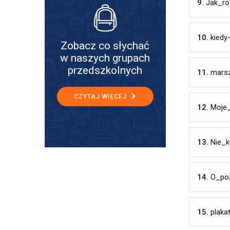
9.
Jak_ro
10.
kiedy
Zobacz co słychać
w naszych grupach
przedszkolnych
11.
mars
CZYTAJ WIĘCEJ
12.
Moje
13.
Nie_
14.
O_po
15.
plak