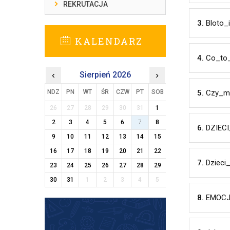
REKRUTACJA
3.
Bloto_
KALENDARZ
4.
Co_to
‹
Sierpień 2026
›
NDZ
PN
WT
ŚR
CZW
PT
SOB
5.
Czy_mo
26
27
28
29
30
31
1
2
3
4
5
6
7
8
6.
DZIEC
9
10
11
12
13
14
15
16
17
18
19
20
21
22
7.
Dzieci
23
24
25
26
27
28
29
30
31
1
2
3
4
5
8.
EMOCJ