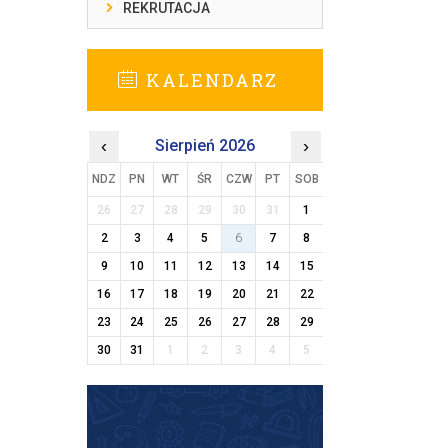
REKRUTACJA
KALENDARZ
‹
Sierpień 2026
›
NDZ
PN
WT
ŚR
CZW
PT
SOB
26
27
28
29
30
31
1
2
3
4
5
6
7
8
9
10
11
12
13
14
15
16
17
18
19
20
21
22
23
24
25
26
27
28
29
30
31
1
2
3
4
5