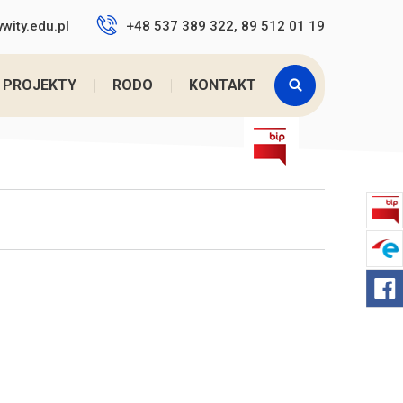
wity.edu.pl
+48 537 389 322, 89 512 01 19
Jesteś tutaj:
Home
>
Kalendarz ...
PROJEKTY
RODO
KONTAKT