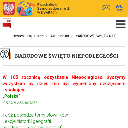
Jesteś tutaj:
Home
>
Aktualności
>
NARODOWE ŚWIĘTO NIEP ...
NARODOWE ŚWIĘTO NIEPODLEGŁOŚCI
W 105 rocznicę odzyskania Niepodległości życzymy
wszystkim by dzień ten był wypełniony szczęściem
i spokojem.
„Polska”
Antoni Słonimski
I cóż powiedzą tomy słowników,
Lekcje historii i geografii,
Gdy tylko o niej mówić potrafi