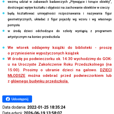
wezmą udział w zabawach badawczych
„Pływające i tonące obiekty”,
dostrzegać wpływ kształtu i objętości na zachowanie obiektów w cieczy
będą kształtować umiejętności rozpoznawania i nazywania figur
geometrycznych, układać z figur pojazdy wg wzoru i wg własnego
pomysłu
w środę dzieci odchodzące do szkoły wystąpią z programem
artystycznym na koniec przedszkola
We wtorek oddajemy książki do biblioteki - proszę
o przyniesienie wypożyczonych książek
W środę po podwieczorku ok. 14:30 wychodzimy do GOK-
u na Uroczyste Zakończenie Roku Przedszkolnego (na
15:00). Prosimy o ubranie dzieci na galowo.
DZIECI
MŁODSZE
można odebrać przed podwieczorkiem lub
z
głównego budynku przedszkola.
Udostępnij
Data dodania:
2022-01-25 18:35:24
Data edycji:
2026-06-19 13:58:07