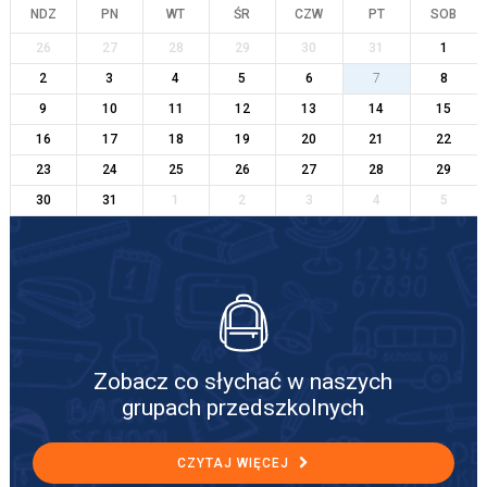
NDZ
PN
WT
ŚR
CZW
PT
SOB
26
27
28
29
30
31
1
2
3
4
5
6
7
8
9
10
11
12
13
14
15
16
17
18
19
20
21
22
23
24
25
26
27
28
29
30
31
1
2
3
4
5
Zobacz co słychać w naszych
grupach przedszkolnych
CZYTAJ WIĘCEJ