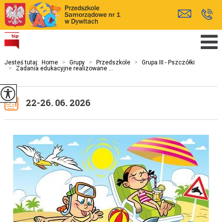
Jesteś tutaj:
Home
>
Grupy
>
Przedszkole
>
Grupa III - Pszczółki
>
Zadania edukacyjne realizowane ...
22-26. 06. 2026