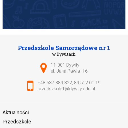
Przedszkole Samorządowe nr 1
w Dywitach
Adres pocztowy:
11-001 Dywity
ul. Jana Pawła II 6
+48 537 389 322
,
89 512 01 19
przedszkole1@dywity.edu.pl
Aktualności
Przedszkole